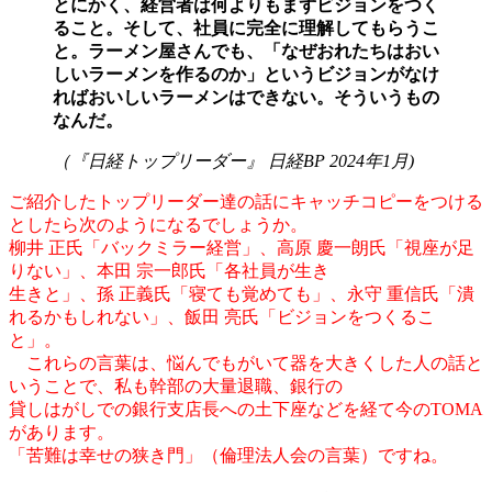
とにかく、経営者は何よりもまずビジョンをつく
ること。そして、社員に完全に理解してもらうこ
と。ラーメン屋さんでも、「なぜおれたちはおい
しいラーメンを作るのか」というビジョンがなけ
ればおいしいラーメンはできない。そういうもの
なんだ。
（『日経トップリーダー』 日経BP 2024年1月)
ご紹介したトップリーダー達の話にキャッチコピーをつける
としたら次のようになるでしょうか。
柳井 正氏「バックミラー経営」、高原 慶一朗氏「視座が足
りない」、本田 宗一郎氏「各社員が生き
生きと」、孫 正義氏「寝ても覚めても」、永守 重信氏「潰
れるかもしれない」、飯田 亮氏「ビジョンをつくるこ
と」。
これらの言葉は、悩んでもがいて器を大きくした人の話と
いうことで、私も幹部の大量退職、銀行の
貸しはがしでの銀行支店長への土下座などを経て今のTOMA
があります。
「苦難は幸せの狭き門」（倫理法人会の言葉）ですね。