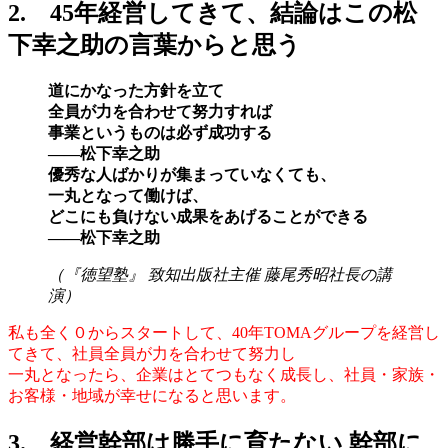
2. 45年経営してきて、結論はこの松
下幸之助の言葉からと思う
道にかなった方針を立て
全員が力を合わせて努力すれば
事業というものは必ず成功する
——松下幸之助
優秀な人ばかりが集まっていなくても、
一丸となって働けば、
どこにも負けない成果をあげることができる
——松下幸之助
（『徳望塾』 致知出版社主催 藤尾秀昭社長の講
演）
私も全く０からスタートして、40年TOMAグループを経営し
てきて、社員全員が力を合わせて努力し
一丸となったら、企業はとてつもなく成長し、社員・家族・
お客様・地域が幸せになると思います。
3. 経営幹部は勝手に育たない 幹部に