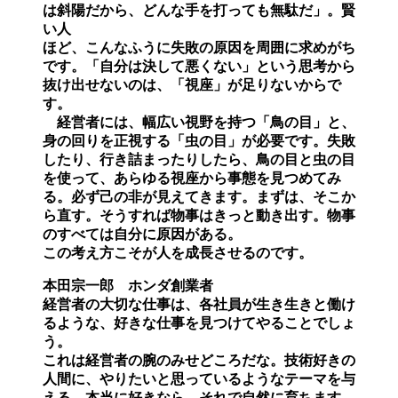
は斜陽だから、どんな手を打っても無駄だ」。賢
い人
ほど、こんなふうに失敗の原因を周囲に求めがち
です。「自分は決して悪くない」という思考から
抜け出せないのは、「視座」が足りないからで
す。
経営者には、幅広い視野を持つ「鳥の目」と、
身の回りを正視する「虫の目」が必要です。失敗
したり、行き詰まったりしたら、鳥の目と虫の目
を使って、あらゆる視座から事態を見つめてみ
る。必ず己の非が見えてきます。まずは、そこか
ら直す。そうすれば物事はきっと動き出す。物事
のすべては自分に原因がある。
この考え方こそが人を成長させるのです。
本田宗一郎 ホンダ創業者
経営者の大切な仕事は、各社員が生き生きと働け
るような、好きな仕事を見つけてやることでしょ
う。
これは経営者の腕のみせどころだな。技術好きの
人間に、やりたいと思っているようなテーマを与
える。本当に好きなら、それで自然に育ちます