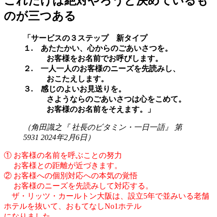
これだけは絶対やろうと決めているも
のが三つある
「サービスの３ステップ 新タイプ
１. あたたかい、心からのごあいさつを。
お客様をお名前でお呼びします。
２. 一人一人のお客様のニーズを先読みし、
おこたえします。
３. 感じのよいお見送りを。
さようならのごあいさつは心をこめて。
お客様のお名前をそえます。」
（角田識之『 社長のビタミン・一日一語』 第
5931 2024年2月6日）
① お客様の名前を呼ぶことの努力
お客様との距離が近づきます。
② お客様への個別対応への本気の覚悟
お客様のニーズを先読みして対応する。
ザ・リッツ・カールトン大阪は、設立5年で並みいる老舗
ホテルを抜いて、おもてなしNo1ホテル
になりました。