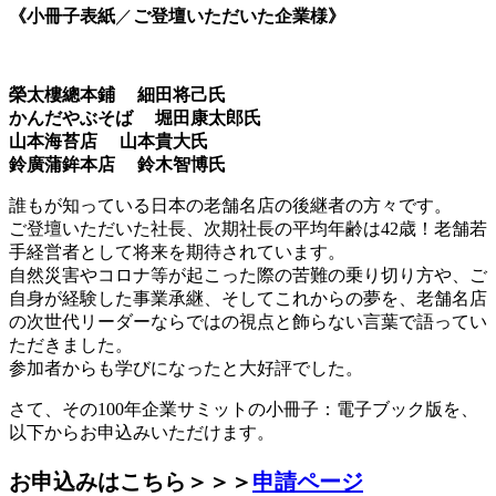
《
小冊子表紙
／
ご登壇いただいた企業様》
榮太樓總本鋪 細田将己氏
かんだやぶそば 堀田康太郎氏
山本海苔店 山本貴大氏
鈴廣蒲鉾本店 鈴木智博氏
誰もが知っている日本の老舗名店の後継者の方々です。
ご登壇いただいた社長、次期社長の平均年齢は42歳！老舗若
手経営者として将来を期待されています。
自然災害やコロナ等が起こった際の苦難の乗り切り方や、ご
自身が経験した事業承継、そしてこれからの夢を、老舗名店
の次世代リーダーならではの視点と飾らない言葉で語ってい
ただきました。
参加者からも学びになったと大好評でした。
さて、その100年企業サミットの小冊子：電子ブック版を、
以下からお申込みいただけます。
お申込みはこちら＞＞＞
申請ページ