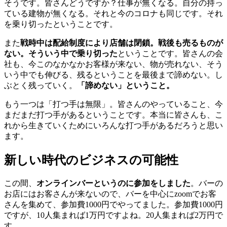
そうです。皆さんどうですか？仕事が無くなる。自分の持っ
ている建物が無くなる。それと今のコロナも同じです。それ
を乗り切ったということです。
また
戦時中は配給制度により店舗は閉鎖。戦後も売るものが
ない。そういう中で乗り切った
ということです。皆さんの会
社も、今このなかなかお客様が来ない、物が売れない、そう
いう中でも伸びる、残るということを最後まで諦めない。し
ぶとく残っていく。
「諦めない」ということ。
もう一つは「打つ手は無限」。皆さんのやっていること、今
まだまだ打つ手があるということです。本当に皆さんも、こ
れから生きていくためにいろんな打つ手があるだろうと思い
ます。
新しい時代のビジネスの可能性
この間、
オンラインバーというのに参加をしました
。バーの
お店にはお客さんが来ないので、バーを中心にzoomでお客
さんを集めて、参加費1000円でやってました。参加費1000円
ですが、10人集まれば1万円ですよね。20人集まれば2万円で
す。