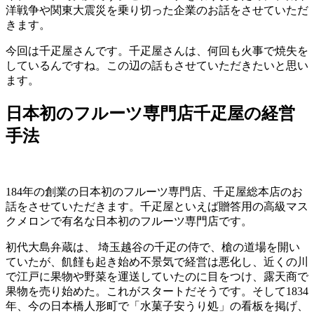
洋戦争や関東大震災を乗り切った企業のお話をさせていただ
きます。
今回は千疋屋さんです。千疋屋さんは、何回も火事で焼失を
しているんですね。この辺の話もさせていただきたいと思い
ます。
日本初のフルーツ専門店千疋屋の経営
手法
184年の創業の日本初のフルーツ専門店、千疋屋総本店のお
話をさせていただきます。千疋屋といえば贈答用の高級マス
クメロンで有名な日本初のフルーツ専門店です。
初代大島弁蔵は、 埼玉越谷の千疋の侍で、槍の道場を開い
ていたが、飢饉も起き始め不景気で経営は悪化し、近くの川
で江戸に果物や野菜を運送していたのに目をつけ、露天商で
果物を売り始めた。これがスタートだそうです。そして1834
年、今の日本橋人形町で「水菓子安うり処」の看板を掲げ、