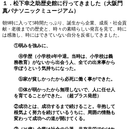
１．松下幸之助歴史館に行ってきました（大阪門
真パナソニックミュージアム）
朝9時に入って5時間たっぷり、誕生から企業、成長・社会貢
献・老後までの歴史と、時々の素晴らしい発言を見て、時に
は感激し、時にはできていない自分を反省してきました。
①弱みを強みに、
ⓐ学歴（小学校4年中退。当時は、小学校は義
務教育）がないから出会う人、全ての出来事から
学ぼうという気持ちになった。
ⓑ家が貧しかったから必死に働く事ができた。
ⓒ体が弱かったから無理しないで、人に任せ人
を育てることができた。（超プラス発想）
②成功とは、成功するまで続けること。辛抱して
根気よく努力を続けているうちに、周囲の情熱も
変わって成功への道が開けてくる。