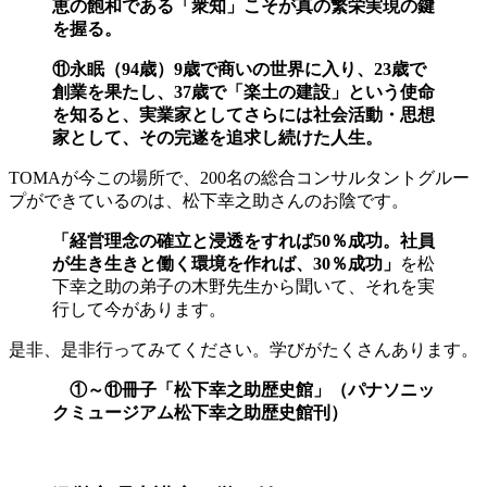
恵の飽和である「衆知」こそが真の繁栄実現の鍵
を握る。
⑪永眠（94歳）9歳で商いの世界に入り、23歳で
創業を果たし、37歳で「楽土の建設」という使命
を知ると、実業家としてさらには社会活動・思想
家として、その完遂を追求し続けた人生。
TOMAが今この場所で、200名の総合コンサルタントグルー
プができているのは、松下幸之助さんのお陰です。
「経営理念の確立と浸透をすれば50％成功。社員
が生き生きと働く環境を作れば、30％成功」
を松
下幸之助の弟子の木野先生から聞いて、それを実
行して今があります。
是非、是非行ってみてください。学びがたくさんあります。
①～⑪冊子「松下幸之助歴史館」（パナソニッ
クミュージアム松下幸之助歴史館刊）