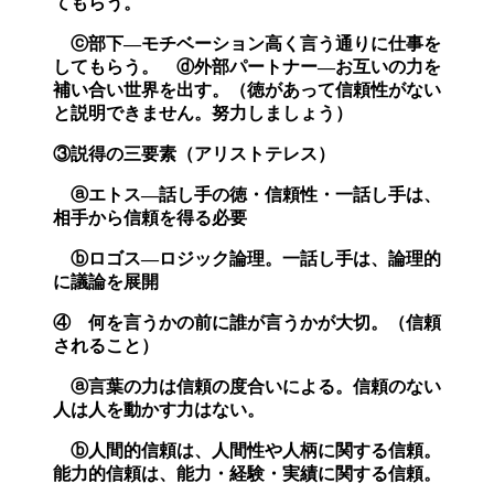
てもらう。
ⓒ部下―モチベーション高く言う通りに仕事を
してもらう。 ⓓ外部パートナー―お互いの力を
補い合い世界を出す。（徳があって信頼性がない
と説明できません。努力しましょう）
③説得の三要素（アリストテレス）
ⓐエトス―話し手の徳・信頼性・一話し手は、
相手から信頼を得る必要
ⓑロゴス―ロジック論理。一話し手は、論理的
に議論を展開
④ 何を言うかの前に誰が言うかが大切。（信頼
されること）
ⓐ言葉の力は信頼の度合いによる。信頼のない
人は人を動かす力はない。
ⓑ人間的信頼は、人間性や人柄に関する信頼。
能力的信頼は、能力・経験・実績に関する信頼。