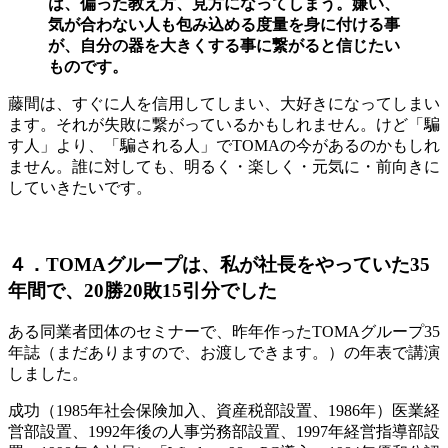
は、偏った教え方、見方になってしまう。嫌い、
気が合わない人も包み込める度量を身に付ける事
が、自分の器を大きくする事に繋がると信じたい
ものです。
藤間は、すぐに人を信用してしまい、大好きになってしまい
ます。それが失敗に繋がっているかもしれません。けど「騙
す人」より、「騙される人」でTOMAの今があるのかもしれ
ません。誰に対しても、明るく・楽しく・元気に・前向きに
していきたいです。
４．TOMAグループは、私が社長をやっていた35
年間で、20勝20敗15引分でした
ある同業者団体のセミナーで、昨年作ったTOMAグループ35
年誌（まだありますので、お渡しできます。）の年表で講演
しました。
成功（1985年社会保険加入、資産税部設置、1986年）医業経
営部設置、1992年後の人事労務部設置、1997年経営指導部設