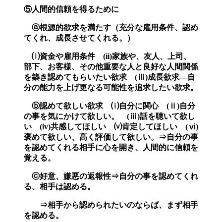
⑤人間的信頼を得るために
ⓐ根源的欲求を満たす（充分な雇用条件、認め
てくれ、成長させてくれる。）
⒤資金や雇用条件 (ii)家族や、友人、上司、
部下、お客様、その他重要な人と良好な人間関係
を築き認めてもらいたい欲求 (ⅲ)成長欲求―自
分の能力を上げ更なる可能性を追求したい欲求。
ⓑ認めて欲しい欲求 ⒤自分に関心 (ⅱ)自分
の事を気にかけて欲しい。 (ⅲ)話を聴いて欲し
い (iv)共感してほしい ⒱肯定してほしい (ⅵ)
褒めて欲しい、高く評価して欲しい。⇒自分の事
を認めてくれる相手に心を開き、人間的に信頼を
覚える。
ⓒ好意、嫌悪の返報性⇒自分の事を認めてくれ
る、相手は認める。
⇒相手から認められたいのならば、まず相手
を認める。