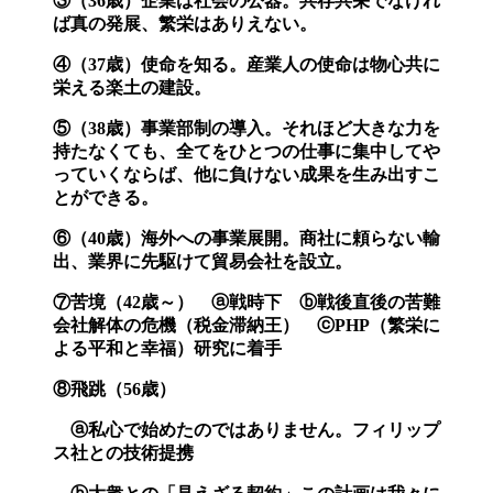
③（36歳）企業は社会の公器。共存共栄でなけれ
ば真の発展、繁栄はありえない。
④（37歳）使命を知る。産業人の使命は物心共に
栄える楽土の建設。
⑤（38歳）事業部制の導入。それほど大きな力を
持たなくても、全てをひとつの仕事に集中してや
っていくならば、他に負けない成果を生み出すこ
とができる。
⑥（40歳）海外への事業展開。商社に頼らない輸
出、業界に先駆けて貿易会社を設立。
⑦苦境（42歳～） ⓐ戦時下 ⓑ戦後直後の苦難
会社解体の危機（税金滞納王） ⓒPHP（繁栄に
よる平和と幸福）研究に着手
⑧飛跳（56歳）
ⓐ私心で始めたのではありません。フィリップ
ス社との技術提携