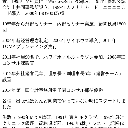
置、1998年全社員に「Windows98」PC導入、1984年優和公認
会計士共同事務所設立、1999年カミナリカード、ニコニコカ
ード導入、2000年ISO9001取得
1985年から外部セミナー・内部セミナー実施。藤間秋男1800
回
2004年新経営理念制定、2006年サイボウズ導入、2011年
TOMAブランディング実行
2011年社員90名で、ハワイホノルルマラソン参加、2008年IT
コンサル課設置
2012年分社経営元年、理事長・副理事長5年（経営チーム）
設置
2014年第一回会計事務所甲子園コンサル部準優勝
各種 出版他ほとんど同業でやっていない時にスタートしま
した。
失敗（1990年M＆A総研、1991年東京FPクラブ、1992年経理
クリニック銀座、節税俱楽部、1993年(株)アシスト（記帳代