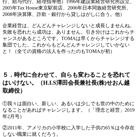
行、給与代行、経理指導他）1996年建設業経営研究所設立、
2005年Tax House東京駅前店、2006年日本同族経営研究所、
2008年決算隊、詐欺・銀行から貸しはがしに合う。他）
企業経営は、どんどんチャレンジしないと成長しませんね。
失敗を恐れたら成功は、ありません。引き分けはこれからチ
ャンスがあるところです。TOMAは早くからチャレンジする
集団でした。これからもどんどんチャレンジしていかない
と！（全ての資格の法人を作ったのもTOMAが初）
５．時代に合わせて、自らも変わることを恐れて
はいけない。（H.I.S澤田会長兼社長(株)せおん越
取締役）
①我々は面白い、新しい、あるいは少しでも世の中のために
なることがあればチャレンジします。（「理念と経営」2019
年2月号）
②2011年、アメリカの小学校に入学した子供の65％は今存在
しない職業に就くだろう。