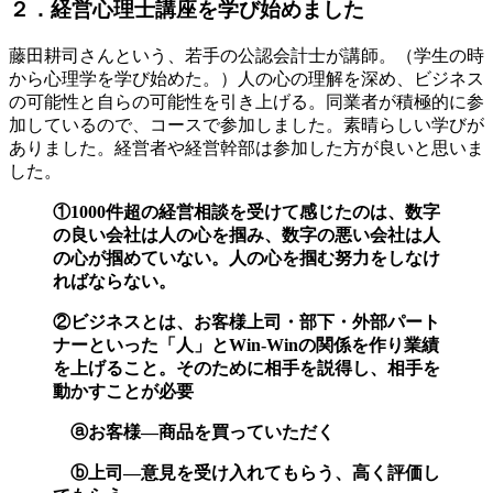
２．経営心理士講座を学び始めました
藤田耕司さんという、若手の公認会計士が講師。（学生の時
から心理学を学び始めた。）人の心の理解を深め、ビジネス
の可能性と自らの可能性を引き上げる。同業者が積極的に参
加しているので、コースで参加しました。素晴らしい学びが
ありました。経営者や経営幹部は参加した方が良いと思いま
した。
①1000件超の経営相談を受けて感じたのは、数字
の良い会社は人の心を掴み、数字の悪い会社は人
の心が掴めていない。人の心を掴む努力をしなけ
ればならない。
②ビジネスとは、お客様上司・部下・外部パート
ナーといった「人」とWin-Winの関係を作り業績
を上げること。そのために相手を説得し、相手を
動かすことが必要
ⓐお客様―商品を買っていただく
ⓑ上司―意見を受け入れてもらう、高く評価し