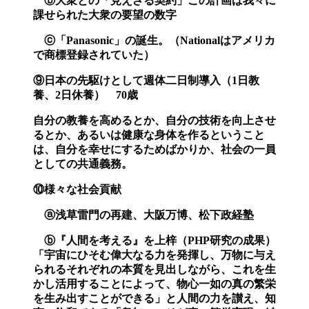
ⓑ大衆との「見えざる契約」この計画は我々に
課せられた大衆の要望の数字
ⓒ「Panasonic」の誕生。（Nationalはアメリカ
で商標登録されていた）
⑨日本の先駆けとして週体二日制導入（1日教
養、2日休養） 70歳
自分の教養を高めるとか、自分の技術を向上させ
るとか、あるいは健康な身体を作るということ
は、自分を幸せにするためばかりか、社会の一員
としての共通義務。
⑩様々な社会貢献
ⓐ浅草雷門の再建、大阪万博、松下政経塾
ⓑ『人間を考える』を上梓（PHP研究の成果）
「宇宙にひそむ偉大なる力を発揮し、万物に与え
られるそれぞれの本質を見出しながら、これを生
かし活用することによって、物心一如の真の繁栄
を生み出すことができる」と人間の力を讃え、知