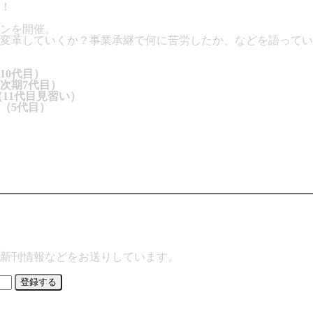
！
ンを開催。
変革していくか？事業承継で何に苦労したか、などを語ってい
10代目）
次期7代目）
（11代目見習い）
（5代目）
新刊情報などをお送りしています。