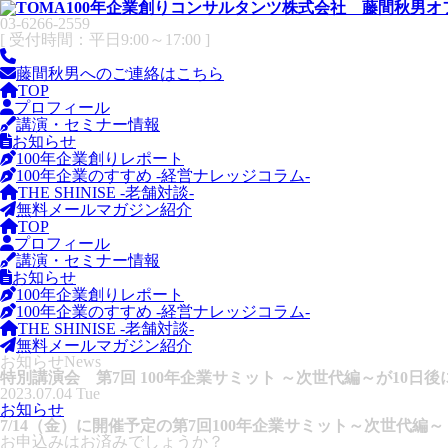
03-6266-2559
[ 受付時間：平日9:00～17:00 ]
藤間秋男へのご連絡はこちら
TOP
プロフィール
講演・セミナー情報
お知らせ
100年企業創りレポート
100年企業のすすめ -経営ナレッジコラム-
THE SHINISE -老舗対談-
無料メールマガジン紹介
TOP
プロフィール
講演・セミナー情報
お知らせ
100年企業創りレポート
100年企業のすすめ -経営ナレッジコラム-
THE SHINISE -老舗対談-
無料メールマガジン紹介
お知らせ
News
特別講演会 第7回 100年企業サミット ～次世代編～が10日
2023.07.04 Tue
お知らせ
7/14（金）に開催予定の第7回100年企業サミット～次世代編～
お申込みはお済みでしょうか？