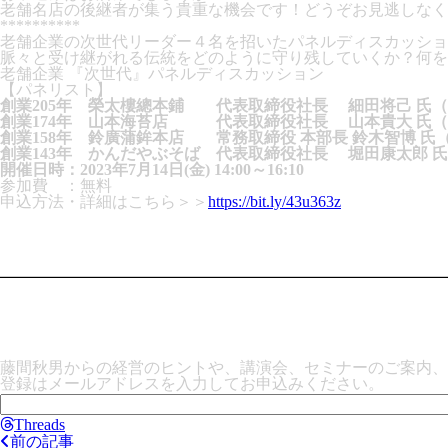
老舗名店の後継者が集う貴重な機会です！どうぞお見逃しなく
**********
老舗企業の次世代リーダー４名を招いたパネルディスカッショ
脈々と受け継がれる伝統をどのように守り残していくか？何を
老舗企業 『次世代』パネルディスカッション
【パネリスト】
創業205年 榮太樓總本鋪 代表取締役社長 細田将己 氏（
創業174年 山本海苔店 代表取締役社長 山本貴大 氏（
創業158年 鈴廣蒲鉾本店 常務取締役 本部長 鈴木智博 氏
創業143年 かんだやぶそば 代表取締役社長 堀田康太郎 氏
開催日時：2023年7月14日(金) 14:00～16:10
参加費 ：無料
申込方法・詳細はこちら＞＞
https://bit.ly/43u363z
藤間秋男からの経営のヒントや、講演会、セミナーのご案内、
登録はメールアドレスを入力してお申込みください。
Threads
前の記事