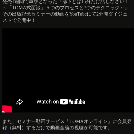
発売1週間で重版となった『部下とは15分だけ話しなさい！
～「TOMA式面談」５つのプロセスと7つのテクニック～』
その出版記念セミナーの動画をYouTubeにて2分間ダイジェ
ストで公開中！
また、セミナー動画サービス「TOMAオンライン」に会員登
録（無料）するだけで動画全編の視聴が可能です。
https://go.toma.co.jp/toma-online_yt