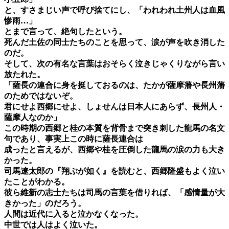
と、すさまじい声で呼び捨てにし、「われわれ土州人は血風
惨雨…」
とまで言って、絶句したという。
死んだ土佐の同士たちのことを思って、涙が声を吹き消した
のだ。
そして、次の有名な言葉はおそらく泣きじゃくりながら言い
放たれた。
「薩長の連合に身を挺しておるのは、たかが薩摩藩や長州藩
のためではないぞ。
君にせよ西郷にせよ、しょせんは日本人にあらず、長州人・
薩摩人なのか」
この時期の西郷と桂の本質を背骨まで突き刺した龍馬の名文
句であり、事実上この時に薩長連合は
成ったと言えるが、西郷や桂を圧倒した龍馬の涙の力も大き
かった。
司馬遼太郎の『翔ぶが如く』を読むと、西郷隆盛もよく泣い
たことがわかる。
彼ら維新の志士たちは司馬の言葉を借りれば、「感情量が大
きかった」のだろう。
人間は近代に入ると泣かなくなった。
中世では人はよく泣いた。