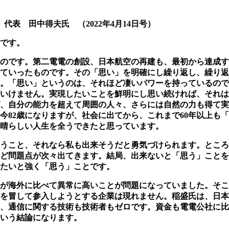
代表 田中得夫氏 （2022年4月14日号）
です。
のです。第二電電の創設、日本航空の再建も、最初から達成す
ていったものです。その「思い」を明確にし繰り返し、繰り返
。「思い」というのは、それほど凄いパワーを持っているので
いけません。実現したいことを鮮明にし思い続ければ、それは
、自分の能力を超えて周囲の人々、さらには自然の力も得て実
今82歳になりますが、社会に出てから、これまで60年以上も
晴らしい人生を全うできたと思っています。
うこと、それなら私も出来そうだと勇気づけられます。ところ
ど問題点が次々出てきます。結局、出来ないと「思う」ことを
たいと強く「思う」ことです。
が海外に比べて異常に高いことが問題になってい
ました。そこ
を冒して参入しようとする企業は現れません。
稲盛氏は、日本
、通信に関する技術も技術者もゼロです。資金も電電公社に比
いう結論になります。