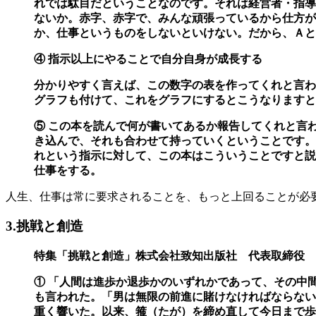
れでは駄目だということなのです。そ
れは経営者・指導
ないか。赤字、赤字で、みんな頑張っているから仕方が
か、仕事というものをしないといけない。だから、Ａと
④ 指示以上にやることで自分自身が成長する
分かりやすく言えば、この数字の表を作ってくれと言わ
グラフも付けて、これをグラフ
にするとこうなりますと
⑤ この本を読んで何が書いてあるか報告してくれと言
き込んで、それも合わせて持ってい
くということです。
れという指示に対して、この本はこういうことですと説
仕事をする。
人生、仕事は常に要求されることを、もっと上回ることが必
3.挑戦と創造
特集「挑戦と創造」株式会社致知出版社 代表取締役 藤
① 「人間は進歩か退歩かのいずれかであって、その中
も言われた。「男は無限の前進に賭けな
ければならない
重く響いた。以来、箍（たが）を締め直して今日まで歩