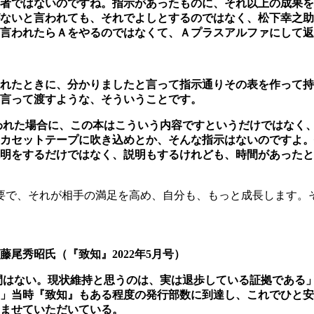
者ではないのですね。指示があったものに、それ以上の成果を
ないと言われ
ても、それでよしとするのではなく、松下幸之助
言われたらＡをやるのではなくて、Ａプラス
アルファにして返
れたときに、分かりましたと言って指示通りそ
の表を作って持
言って渡すような、そういうことです。
われた場合に、この本はこういう内容ですというだ
けではなく
カセットテープに吹き込めとか、そんな指示はないのですよ。
明をするだけ
ではなく、説明もするけれども、時間があったと
要で、それが相手の満足を高め、自分も、もっと成長します。
尾秀昭氏（『致知』2022年5月号）
間はない。現状維持と思うのは、実は退歩している証
拠である
」当時『致知』もある程度の発行部数に到達し、これでひと安
ませていただいている。