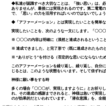
◆私達が認識すべき大切なことは、「強い思い」は、必
ありませんが、最後には実現され
るのです。
第二電電の
で、「思い」の力を活用すればいいのではないでしょう
◆「アファーメーション」とは実現したいことを簡単な
実現したいことを、次のような一文にします。
「〇〇〇
※ 〇〇〇の内容は明確に（漠然と達成されるというこ
※ 達成できました、と完了形で（既に達成されたもの
※ “ありがとう”を付ける（否定的な思いにならないた
このアファーメーションを繰り返し、繰り返し、自分に
じるとは、このような状態をいいます。そして信ずれば
神様に願い事をする時
多くの場合「〇〇〇が、実現しますように」とお祈りし
れ、その達成の感謝までされると、神様は急いで実現し
のが効果的だといわれています。
「潜在意識」を、全能