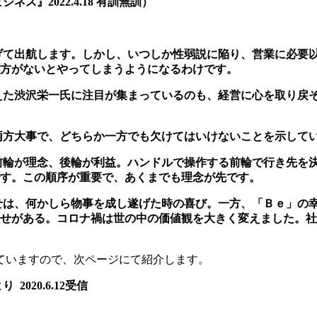
』2022.4.18 有訓無訓）
げて出航します。しかし、いつしか性弱説に陥り、
営業に必要
方がないとやってしまうようになるわけです。
えた渋沢栄一氏に注目が集まっているのも、経営に
心を取り戻
両方大事で、どちらか一方でも欠けてはいけないこ
とを示して
前輪が理念、後輪が利益。ハンドルで操作する前輪
で行き先を
す。この順序が重要で、あくまでも理念が先です。
せは、何かしら物事を成し遂げた時の喜び。一方、
「Ｂｅ」の
せがある。コロナ禍は世の中の価値観を大きく変えました。社
ていますので、次ページにて紹介します。
020.6.12受信