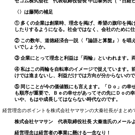
セコム株式会社 代表取締役会長 中山泰男氏（『日経ビジネス
〈〉は藤間の補足
① 多くの企業は創業時、理念を掲げ、希望の旗印を掲
したりするようになる。社会ではな
く、会社のために仕
② この数年、道徳経済合一説〈『論語と算盤』〉を唱
いでしょうか。
③ 企業にとって理念と利益は「両輪」といわれます。
④ 私はこの両輪を自転車のイメージで捉えています。
けでは進まないし、利益だけでは方
向が分からないので
⑤ 同じことが今の価値観にも言えます。「Ｄｏ」の幸
も順序が重要で、Ｂｅの幸せがあっ
てその先にＤｏの幸
いや、もはや成長してはならない時代なのです。
経営理念のポイントを株式会社ヤマサンの大秦社長がまとめ
株式会社ヤマサン 代表取締役社長 大秦進氏のメールより 2
経営理念は経営者の事業に懸ける一念なり！