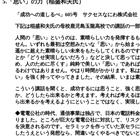
5.「思い」の力（稲盛和夫氏）
「成功への道しるべ」605号 サクセスなにわ株式会社 
下記は稲盛和夫氏の母校鹿児島玉龍高校での講話の一部
人間の「思い」というのは、素晴らしい力を発揮するも
せん。
いずれも最初は空想みたいな「思い」から始まっ
遥かに超えた素晴らしい未来をもたらしてくれるのです
とか「どうせ実現しないだろう」などと決して思っては
め、人のために尽くす」純粋で美しい「思い」であれば
るわけではありません。やはり時間がかかります。
私は
い」を強く持ってやってきました。その結果、いまは素
こういう講話を聞くと、成功するには思うこと、強く思
か、どうしたら出来るかと考えます。考えれば考えるほ
ら出来るかを考えるようにということではなく、実現し
◆電電公社の時代、通信事業は独占で、日本の電話料金
りました。ところが巨大な電電公
社に対抗して、リスク
を決意されるのです。
セラミックを作っていた京セラに
したうえという発想なら、間違いなくやるべきでない
と