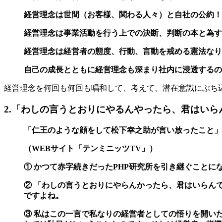
経営理念は世間（お客様、関わる人々）と自社の公約！
経営理念は事業活動を行う上での決断、判断の本と為す
経営理念は経営者の態度、行動、言動を戒める憲法なり
自己の成長とともに経営理念も深まり社内に浸透するの
経営理念を何回も何回も唱和して、考えて、潜在意識にぶち
2.「わしの言うとおりにやるんやったら、君はいら
「仁王のような顔をして松下幸之助が言い放ったこと」
（WEBサイト「テンミニッツTV」）
① かつて赤字続きだったPHP研究所を引き継ぐことに
② 「わしの言うとおりにやらんかったら、君はいらん
ですよね。
③ 私はこの一言で私なりの経営者としての悟りを開い