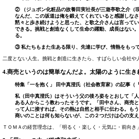
② （ジュポン化粧品の故養田実社長が三遊亭歌之介（
なんだ、この坂道は俺を鍛えてくれ
ていると感謝しなさ
黙々と歩き続けようと思った、と歌之介さんは言ってい
できる。挑戦と創造なくして
生命の躍動、成長はない
る。
③ 私たちもまた生ある限り、先達に学び、情熱をもっ
二度とない人生。挑戦と創造に生きたら、すばらしい会社や
4.商売というのは簡単なんだよ。太陽のように生き
特集「一を抱く」 田中真澄氏（社会教育家）の記事（『致
私（田中真澄氏）はそういう父の後ろ姿をとおして「人
ある人からこう教わったそうです。
「田中さん、商売と
って人に接すれば、その熱は自然と相手に伝わる。もう
商いのことは何も知らないが、この２つだけは心の支え
ＴＯＭＡの経営理念は、「明るく・楽しく・元気に・前向き