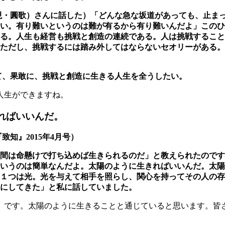
現・圓歌）さんに話した）「どんな急な坂道があっ
ても、止ま
い。有り難いというのは難が有るから有り難いんだよ」このひ
る。
人生も経営も挑戦と創造の連続である。
人は挑戦すること
。ただし、挑戦するには踏み外してはならないセオリーがある。
て、果敢に、挑戦と創造に生きる人生を全うしたい。
人生ができますね。
ればいいんだ。
知』2015年4月号）
間は命懸けで打ち込めば生きられるのだ」と教えられたのです
いうのは簡単なんだよ。太陽のように生きればいいんだ。太陽
１つは光。光を与えて相手を照らし、関心を持ってその人の存
にしてきた」と私に話していました。
」です。太陽のように生きることと通じていると思います。皆