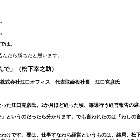
。
。
では。
込んだら勝ちだと思います。
んで」（松下幸之助）
株式会社江口オフィス 代表取締役社長 江口克彦氏
なった江口克彦氏。2か月ほど経った頃、毎週行う経
営報告の席
で」というのだったら分かります。でも言われたのは
「わしの
たわけです。要は、仕事すなわち経営というものは、
結局、松