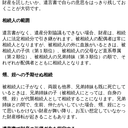
財産を託したいか、遺言書で自らの意思をはっきり残してお
くことが大切です。
相続人の範囲
遺言書がなく、遺産分割協議もできない場合、財産は、相続
人に法定相続分で引き継がれます。被相続人の配偶者は常に
相続人となりますが、被相続人の外に血族がいるときは、被
相続人の子供（第１順位）、被相続人の父母など直系尊属
（第２順位）、被相続人の兄弟姉妹（第３順位）の順で、そ
れぞれが配偶者とともに相続人となります。
甥、姪への予期せぬ相続
被相続人に子がなく、両親も他界、兄弟姉妹も既に死亡して
いるときは、兄弟姉妹の子（被相続人にとっては、自身の
甥、姪）が代襲相続人として相続することになります。兄弟
姉妹との間で、生前、仲たがいしていた場合、甥、姪にとっ
て思いもかけない財産が舞い降り、お互い想定していなかっ
た財産移転が起きることもあります。