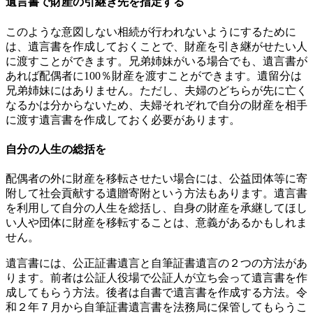
遺言書で財産の引継ぎ先を指定する
このような意図しない相続が行われないようにするために
は、遺言書を作成しておくことで、財産を引き継がせたい人
に渡すことができます。兄弟姉妹がいる場合でも、遺言書が
あれば配偶者に100％財産を渡すことができます。遺留分は
兄弟姉妹にはありません。ただし、夫婦のどちらが先に亡く
なるかは分からないため、夫婦それぞれで自分の財産を相手
に渡す遺言書を作成しておく必要があります。
自分の人生の総括を
配偶者の外に財産を移転させたい場合には、公益団体等に寄
附して社会貢献する遺贈寄附という方法もあります。遺言書
を利用して自分の人生を総括し、自身の財産を承継してほし
い人や団体に財産を移転することは、意義があるかもしれま
せん。
遺言書には、公正証書遺言と自筆証書遺言の２つの方法があ
ります。前者は公証人役場で公証人が立ち会って遺言書を作
成してもらう方法。後者は自書で遺言書を作成する方法。令
和２年７月から自筆証書遺言書を法務局に保管してもらうこ