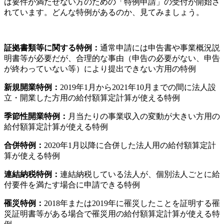
は要件が満たせない方のための「特例申請」の受付が開始さ
れています。どんな特例があるのか、見てみましょう。
証拠書類等に関する特例：
通常申請には申告書や事業概況説
明書等が必要だが、合理的な事由（申告の必要がない、申告
が終わっていない等）により提出できない方用の特例
新規開業特例：
2019年1月から2021年10月までの間に法人設
立・開業した方用の給付額算定計算が使える特例
季節性開業特例：
月当たりの事業収入の変動が大きい方用の
給付額算定計算が使える特例
合併特例：
2020年1月以降に合併した法人用の給付額算定計
算が使える特例
連結納税特例：
連結納税している法人が、個別法人ごとに給
付要件を満たす場合に申請できる特例
罹災特例：
2018年または2019年に罹災したことを証明する罹
災証明書等がある場合で罹災用の給付額算定計算が使える特