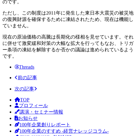
のです。
ただし、この制度は2011年に発生した東日本大震災の被災地
の復興財源を確保するために凍結されたため、現在は機能し
ていません。
現在の原油価格の高騰は長期化の様相を見せています。それ
に併せて激変緩和対策の大幅な拡大を行ってもなお、トリガ
ー条項の凍結を解除するか否かの議論は進められているよう
です。
Threads
前の記事
次の記事
TOP
プロフィール
講演・セミナー情報
お知らせ
100年企業創りレポート
100年企業のすすめ -経営ナレッジコラム-