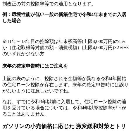
制改正の前の控除率等での適用となります。
例：環境性能が低い一般の新築住宅で令和4年末までに入居
した場合
※11年～13年目の控除額は年末残高等(上限4,000万円)の1％
か（住宅取得等対価の額－消費税額）(上限4,000万円)×2％÷3
のいずれか少ない方
来年の確定申告時にはご注意を
上記の表のように、控除される金額等が異なる令和4年開始
の住宅ローン控除が存在します。来年の確定申告時には誤り
がないように注意したいですね。
なお、すでに令和3年以前に入居して、住宅ローン控除の適
用を受けている場合については、令和4年以降控除率が下が
ることはありません。
ガソリンの小売価格に応じた 激変緩和対策とトリ