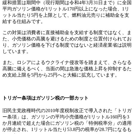
緩和措置は期間中（現行期間は令和4年3月31日まで）に全国
平均ガソリン価格が1リットル170円以上になった場合、1リ
ットル当たり5円を上限として、燃料油元売りに補助金を支
給する仕組みです。
この対策は消費者に直接補助金を支給する制度ではなく、ま
た、小売価格の高騰を避けるための制度と位置付けられてお
り、ガソリン価格を下げる制度ではないと経済産業省は説明
しています。
また、ロシアによるウクライナ侵攻等を踏まえて、さらなる
高騰に備えるべく、当面の間は急激な価格上昇を抑制するた
め支給上限を5円から25円へと大幅に拡充しています。
トリガー条項はガソリン税の一部カット
旧民主党政権時代の2010年度税制改正で導入された「トリガ
ー条項」は、ガソリンの平均小売価格が1リットル160円を3
か月連続で超えた場合にガソリン税の「特例税率分」の適用
が停止され、1リットル当たり53.8円の税率が28.7円になるも