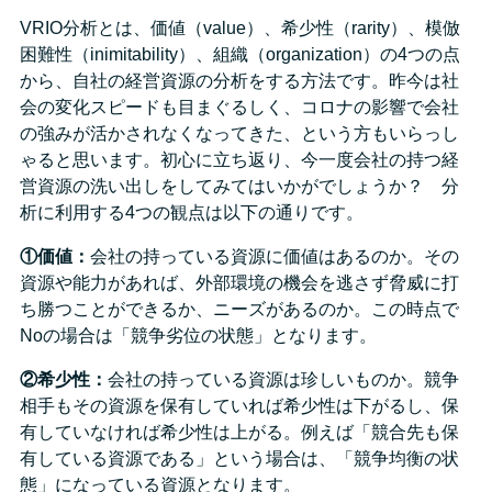
VRIO分析とは、価値（value）、希少性（rarity）、模倣
困難性（inimitability）、組織（organization）の4つの点
から、自社の経営資源の分析をする方法です。昨今は社
会の変化スピードも目まぐるしく、コロナの影響で会社
の強みが活かされなくなってきた、という方もいらっし
ゃると思います。初心に立ち返り、今一度会社の持つ経
営資源の洗い出しをしてみてはいかがでしょうか？ 分
析に利用する4つの観点は以下の通りです。
①価値：
会社の持っている資源に価値はあるのか。その
資源や能力があれば、外部環境の機会を逃さず脅威に打
ち勝つことができるか、ニーズがあるのか。この時点で
Noの場合は「競争劣位の状態」となります。
②希少性：
会社の持っている資源は珍しいものか。競争
相手もその資源を保有していれば希少性は下がるし、保
有していなければ希少性は上がる。例えば「競合先も保
有している資源である」という場合は、「競争均衡の状
態」になっている資源となります。