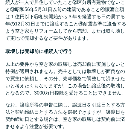
続人が一人で居住していたこと②区分所有建物でないこ
と③昭和56年5月31日以前の建築であること④譲渡金額
は１億円以下⑤相続開始から３年を経過する日の属する
年の12月31日までに譲渡すること⑥耐震基準に適合する
よう空き家をリフォームしてから売却、または取り壊し
て更地で売却するなど要件があります。
取壊しは売却前に相続人で行う
以上の要件から空き家の取壊しは売却前に実施しないと
特例が適用されません。売主としては取壊しが面倒なの
で買主に依頼し、その分、売却価格で調整して済ませた
いと考えたくもなりますが、この場合は譲渡後の取壊し
となるので、3000万円控除を受けることはできません。
なお、譲渡所得の申告に際し、譲渡日を引渡日とする方
法と契約締結日とする方法を選択できますが、譲渡日を
契約締結日とする場合は、空き家の取壊しは契約前に済
ませるよう注意が必要です。