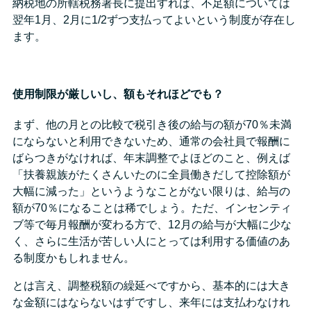
納税地の所轄税務署長に提出すれば、不足額については
翌年1月、2月に1/2ずつ支払ってよいという制度が存在し
ます。
使用制限が厳しいし、額もそれほどでも？
まず、他の月との比較で税引き後の給与の額が70％未満
にならないと利用できないため、通常の会社員で報酬に
ばらつきがなければ、年末調整でよほどのこと、例えば
「扶養親族がたくさんいたのに全員働きだして控除額が
大幅に減った」というようなことがない限りは、給与の
額が70％になることは稀でしょう。ただ、インセンティ
ブ等で毎月報酬が変わる方で、12月の給与が大幅に少な
く、さらに生活が苦しい人にとっては利用する価値のあ
る制度かもしれません。
とは言え、調整税額の繰延べですから、基本的には大き
な金額にはならないはずですし、来年には支払わなけれ