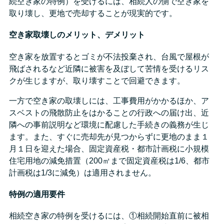
続空き家の特例）を受けるには、相続人の側で空き家を
取り壊し、更地で売却することが現実的です。
空き家取壊しのメリット、デメリット
空き家を放置するとゴミが不法投棄され、台風で屋根が
飛ばされるなど近隣に被害を及ぼして苦情を受けるリス
クが生じますが、取り壊すことで回避できます。
一方で空き家の取壊しには、工事費用がかかるほか、ア
スベストの飛散防止をはかることの行政への届け出、近
隣への事前説明など環境に配慮した手続きの義務が生じ
ます。また、すぐに売却先が見つからずに更地のまま１
月１日を迎えた場合、固定資産税・都市計画税に小規模
住宅用地の減免措置（200㎡まで固定資産税は1/6、都市
計画税は1/3に減免）は適用されません。
特例の適用要件
相続空き家の特例を受けるには、①相続開始直前に被相