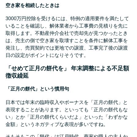
空き家を相続したときは
3000万円控除を受けるには、特例の適用要件を満たして
いることを確認し、解体業者から工事費の見積りを先に
取得します。不動産仲介会社で売却先が見つかったとき
は、売主の側で空き家を取壊すことを条件に解体工事を
発注し、売買契約では更地での譲渡、工事完了後の譲渡
日の設定がポイントになりそうです。
「せめて正月の餅代を」 年末調整による不足額
徴収繰延
「正月の餅代」という慣用句
日本では年末の臨時収入やボーナスを「正月の餅代」と
表現することがあります。といっても「正月の餅代もな
い」とか「正月の餅代くらいだよ」といった「わずかな
金額」というネガティブな表現が多いですね。
そもそもこの「餅代」は江戸時代、商家や職人の主人か