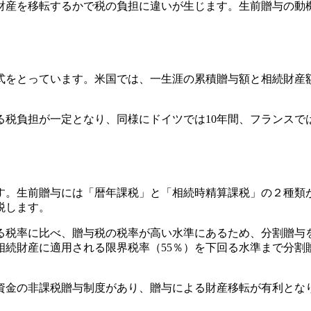
財産を移転するかで税の負担に違いが生じます。生前贈与の動
をとっています。米国では、一生涯の累積贈与額と相続財産額
税負担が一定となり、同様にドイツでは10年間、フランスで
す。生前贈与には「暦年課税」と「相続時精算課税」の２種類
税します。
る税率に比べ、贈与税の税率が高い水準にあるため、分割贈与
相続財産に適用される限界税率（55％）を下回る水準まで分割
資金の非課税贈与制度があり、贈与による財産移転が有利とな