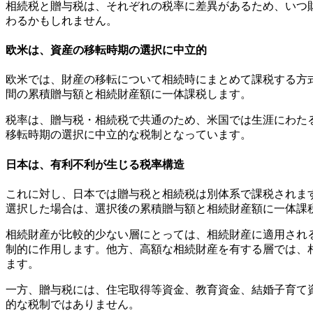
相続税と贈与税は、それぞれの税率に差異があるため、いつ
わるかもしれません。
欧米は、資産の移転時期の選択に中立的
欧米では、財産の移転について相続時にまとめて課税する方式
間の累積贈与額と相続財産額に一体課税します。
税率は、贈与税・相続税で共通のため、米国では生涯にわたる
移転時期の選択に中立的な税制となっています。
日本は、有利不利が生じる税率構造
これに対し、日本では贈与税と相続税は別体系で課税されま
選択した場合は、選択後の累積贈与額と相続財産額に一体課
相続財産が比較的少ない層にとっては、相続財産に適用され
制的に作用します。他方、高額な相続財産を有する層では、
ます。
一方、贈与税には、住宅取得等資金、教育資金、結婚子育て
的な税制ではありません。