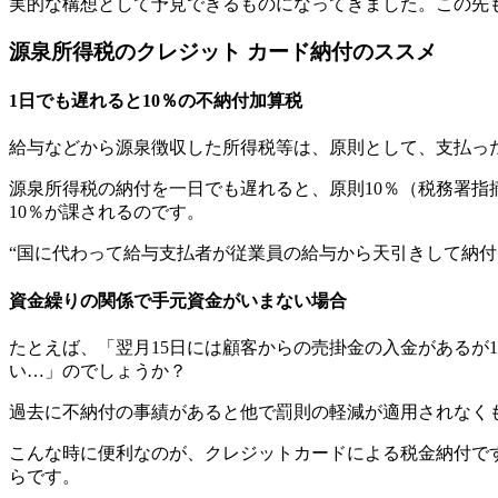
実的な構想として予見できるものになってきました。この先
源泉所得税のクレジット カード納付のススメ
1日でも遅れると10％の不納付加算税
給与などから源泉徴収した所得税等は、原則として、支払った
源泉所得税の納付を一日でも遅れると、原則10％（税務署指
10％が課されるのです。
“国に代わって給与支払者が従業員の給与から天引きして納
資金繰りの関係で手元資金がいまない場合
たとえば、「翌月15日には顧客からの売掛金の入金があるが
い…」のでしょうか？
過去に不納付の事績があると他で罰則の軽減が適用されなく
こんな時に便利なのが、クレジットカードによる税金納付です
らです。