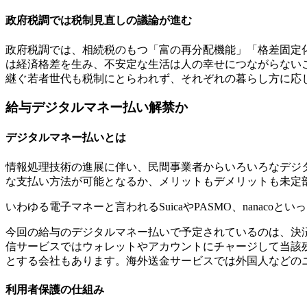
政府税調では税制見直しの議論が進む
政府税調では、相続税のもつ「富の再分配機能」「格差固定
は経済格差を生み、不安定な生活は人の幸せにつながらない
継ぐ若者世代も税制にとらわれず、それぞれの暮らし方に応
給与デジタルマネー払い解禁か
デジタルマネー払いとは
情報処理技術の進展に伴い、民間事業者からいろいろなデジ
な支払い方法が可能となるか、メリットもデメリットも未定
いわゆる電子マネーと言われるSuicaやPASMO、nana
今回の給与のデジタルマネー払いで予定されているのは、決
信サービスではウォレットやアカウントにチャージして当該
とする会社もあります。海外送金サービスでは外国人などの
利用者保護の仕組み