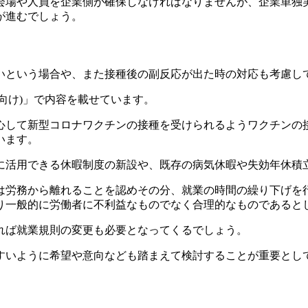
会場や人員を企業側が確保しなければなりませんが、企業単独
が進むでしょう。
いという場合や、また接種後の副反応が出た時の対応も考慮し
向け)」で内容を載せています。
心して新型コロナワクチンの接種を受けられるようワクチンの
います。
に活用できる休暇制度の新設や、既存の病気休暇や失効年休積
は労務から離れることを認めその分、就業の時間の繰り下げを
り一般的に労働者に不利益なものでなく合理的なものであると
れば就業規則の変更も必要となってくるでしょう。
すいように希望や意向なども踏まえて検討することが重要とし