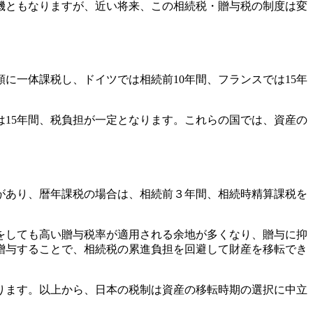
機ともなりますが、近い将来、この相続税・贈与税の制度は変
に一体課税し、ドイツでは相続前10年間、フランスでは15年
は15年間、税負担が一定となります。これらの国では、資産の
があり、暦年課税の場合は、相続前３年間、相続時精算課税を
をしても高い贈与税率が適用される余地が多くなり、贈与に抑
贈与することで、相続税の累進負担を回避して財産を移転でき
ります。以上から、日本の税制は資産の移転時期の選択に中立