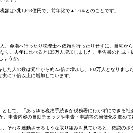
税額は3兆1,653億円で、前年比で▲1.6％とのことです。
人、会場へ行ったり税理士へ依頼を行ったりせずに、自宅から納税
7倍となり、去年に比べると135万人増加しました。申告書の作
でしょうか。
した人の数は元年から約2.2倍に増加し、102万人となりま
は実に10倍以上に増加しています。
」として、「あらゆる税務手続きが税務署に行かずにできる社
のほか、申告内容の自動チェックや申告・申請等の簡便化を進め
し、それを連動させるような取り組みを見ていると、確認のボ