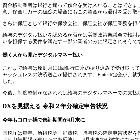
資金移動業者は銀行と違って預金を受け入れることはできま
意、保全し万一の破綻の場合にもこの資金から還付を受け取
さらに保証として銀行や保険会社、保証会社が保証業務を担
給与のデジタル払いを認めるか否かは労働政策審議会で検討
いを担保する要件を満たす一部の業者のみに限定されそうで
働く人から見たデジタルマネー払い
これまで給与は原則月に1回銀行口座の振り込みで受け取っ
ャッシュレスの決済送金が提供されます。Fintech協会が
した。
今後、制度整備がなされれば給与のデジタルマネーでの支払
DXを見据える 令和２年分確定申告状況
今年もコロナ禍で集計期間が4月末に
国税庁は毎年、所得税等・消費税・贈与税の確定申告状況を
より申告期限が伸びたのを反映し、4月末までが対象になっ