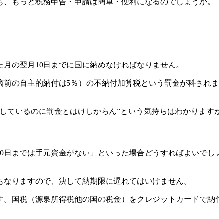
も、もっと税務申告・申請は簡単・便利になるのでしょうか。
月の翌月10日までに国に納めなければなりません。
摘前の自主的納付は5％）の不納付加算税という罰金が科されま
付しているのに罰金とはけしからん”という気持ちはわかります
10日までは手元資金がない」といった場合どうすればよいでし
もなりますので、決して納期限に遅れてはいけません。
。国税（源泉所得税他の国の税金）をクレジットカードで納付す