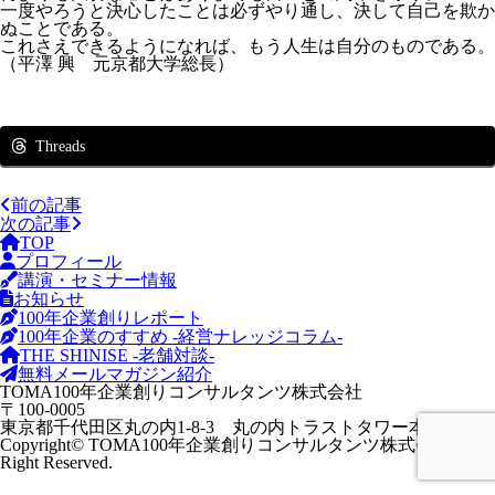
一度やろうと決心したことは必ずやり通し、決して自己を欺か
ぬことである。
これさえできるようになれば、もう人生は自分のものである。
（平澤 興 元京都大学総長）
Threads
前の記事
次の記事
TOP
プロフィール
講演・セミナー情報
お知らせ
100年企業創りレポート
100年企業のすすめ -経営ナレッジコラム-
THE SHINISE -老舗対談-
無料メールマガジン紹介
TOMA100年企業創りコンサルタンツ株式会社
〒100-0005
東京都千代田区丸の内1-8-3 丸の内トラストタワー本館3階
Copyright
©
TOMA100年企業創りコンサルタンツ株式会社 All
Right Reserved.