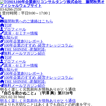
03-6266-2559
[ 受付時間：平日9:00～17:00 ]
藤間秋男へのご連絡はこちら
TOP
プロフィール
講演・セミナー情報
お知らせ
100年企業創りレポート
100年企業のすすめ -経営ナレッジコラム-
THE SHINISE -老舗対談-
無料メールマガジン紹介
TOP
プロフィール
講演・セミナー情報
お知らせ
100年企業創りレポート
100年企業のすすめ -経営ナレッジコラム-
THE SHINISE -老舗対談-
無料メールマガジン紹介
明るく楽しく元気前向き情熱ありがとう通信
『自己を欺かぬこと』（平澤 興）第3728号
2021.02.10 Wed
明るく楽しく元気前向き情熱ありがとう通信
何よりも大切なことはあくまでも自己との約束を守り、