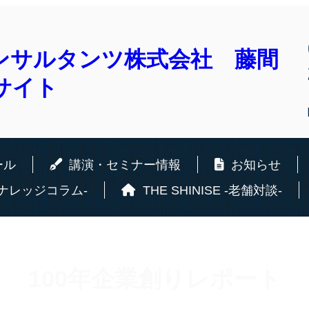
ール
講演・セミナー情報
お知らせ
営ナレッジコラム-
THE SHINISE -老舗対談-
100年企業創りレポート