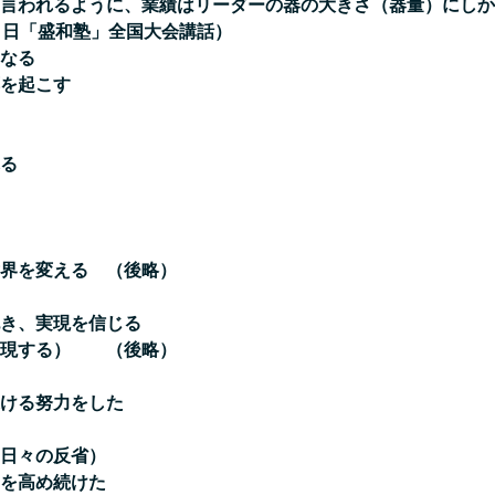
言われるように、業績はリーダーの器の大きさ（器量）にしか
月8 日「盛和塾」全国大会講話）
なる
を起こす
る
界を変える （後略）
き、実現を信じる
実現する） （後略）
ける努力をした
日々の反省）
を高め続けた