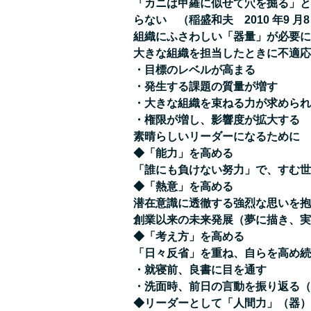
「カニは甲羅に似せて穴を掘る」と
らない （稲盛和夫 2010 年9 
組織にふさわしい「器量」が必要に
大きな組織を担当したときに不適応
・目標のレベルが高まる
・発生する課題の質量が増す
・大きな組織を束ねる力が求められ
・権限が増し、影響度が拡大する
素晴らしいリーダーになるために
◆「能力」を高める
「誰にも負けない努力」で、すむ世
◆「熱意」を高める
潜在意識に透徹する強烈な思いを抱
創業以来の未来発展（夢に描き、
◆「考え方」を高める
「日々反省」を重ね、自らを高め続
・就寝前、良書に目を通す
・洗面時、前日の言動を振り返る（
◆リーダーとして「人間力」（器）