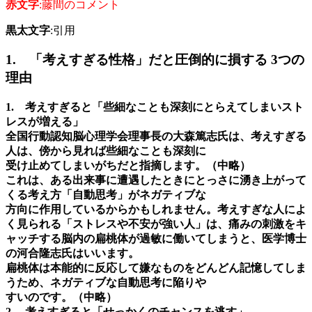
赤文字
:藤間のコメント
黒太文字
:引用
1. 「考えすぎる性格」だと圧倒的に損する 3つの
理由
1. 考えすぎると「些細なことも深刻にとらえてしまいスト
レスが増える」
全国行動認知脳心理学会理事長の大森篤志氏は、考えすぎる
人は、傍から見れば些細なことも深刻に
受け止めてしまいがちだと指摘します。（中略）
これは、ある出来事に遭遇したときにとっさに湧き上がって
くる考え方「自動思考」がネガティブな
方向に作用しているからかもしれません。考えすぎな人によ
く見られる「ストレスや不安が強い人」は、痛みの刺激をキ
ャッチする脳内の扁桃体が過敏に働いてしまうと、医学博士
の河合隆志氏はいいます。
扁桃体は本能的に反応して嫌なものをどんどん記憶してしま
うため、ネガティブな自動思考に陥りや
すいのです。（中略）
2. 考えすぎると「せっかくのチャンスを逃す」