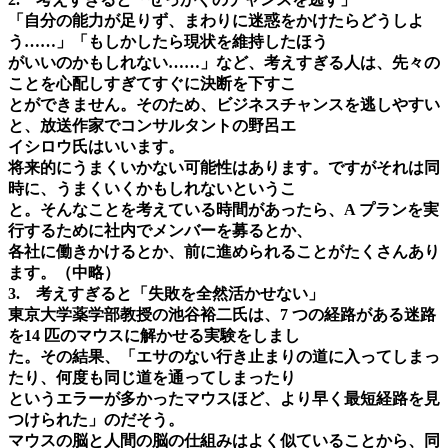
「自分の能力が足りず、まわりに迷惑をかけたらどうしよ
う……」「もしかしたら現状を維持したほう
がいいのかもしれない……」など、考えすぎる人は、先々の
ことを心配しすぎてすぐに決断を下すこ
とができません。そのため、ビジネスチャンスを逃しやすい
と、放送作家でコンサルタントの野呂エ
イシロウ氏はいいます。
将来的にうまくいかない可能性はあります。ですがそれは同
時に、うまくいくかもしれないというこ
と。そんなことを考えている時間があったら、A プランを実
行するために社内でメンバーを募るとか、
各社に働きかけるとか、前に進められることがたくさんあり
ます。（中略）
3. 考えすぎると「失敗を全然活かせない」
東京大学薬学部教授の池谷裕二氏は、7 つの経路がある迷路
を14 匹のマウスに解かせる実験をしまし
た。その結果、「エサのない行き止まりの道に入ってしまっ
たり、何度も同じ道を通ってしまったり
というエラーが多かったマウスほど、より早く最短経路を見
つけられた」のだそう。
マウスの脳と人間の脳の仕組みはよく似ていることから、同