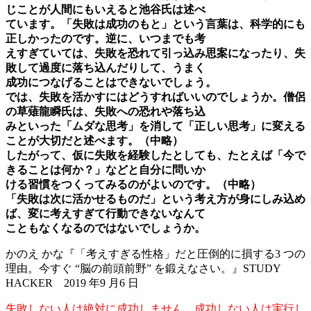
じことが人間にもいえると池谷氏は述べ
ています。「失敗は成功のもと」という言葉は、科学的にも
正しかったのです。逆に、いつまでも考
えすぎていては、失敗を恐れて引っ込み思案になったり、失
敗して過度に落ち込んだりして、うまく
成功につなげることはできないでしょう。
では、失敗を活かすにはどうすればいいのでしょうか。僧侶
の草薙龍瞬氏は、失敗への恐れや落ち込
みといった「ムダな思考」を消して「正しい思考」に変える
ことが大切だと述べます。（中略）
したがって、仮に失敗を経験したとしても、たとえば「今で
きることは何か？」などと自分に問いか
ける習慣をつくってみるのがよいのです。（中略）
「失敗は次に活かせるものだ」という考え方が身にしみ込め
ば、変に考えすぎて行動できないなんて
こともなくなるのではないでしょうか。
かのえ かな『「考えすぎる性格」だと圧倒的に損する3 つの
理由。今すぐ “脳の前頭前野” を鍛えなさい。』STUDY
HACKER 2019 年9 月6 日
失敗しない人は絶対に成功しません。成功しない人は実行し